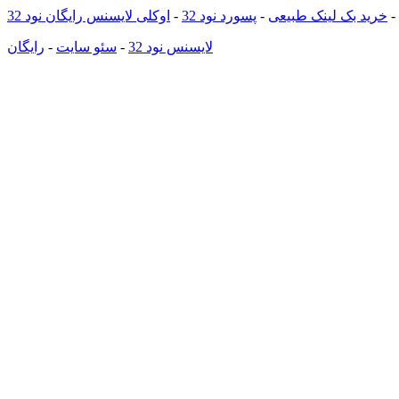
-
خرید بک لینک طبیعی
-
پسورد نود 32
-
اوکلی لایسنس رایگان نود 32
لایسنس نود 32
-
سئو سایت
-
رایگان