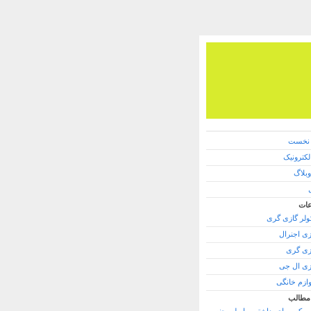
نخست
کترونیک
وبلاگ
ات
کولر گازی گری
زی اجنرال
زی گری
زی ال جی
وازم خانگی
مطالب