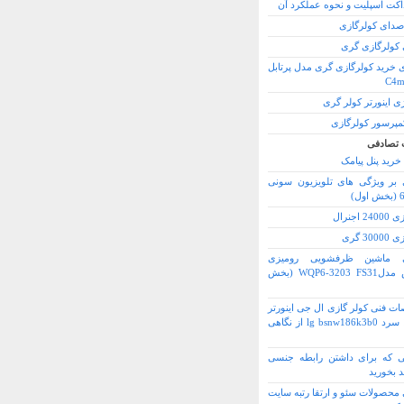
اکت اسپلیت و نحوه عملکرد آن
صدای کولرگازی
کولرگازی گری
ی خرید کولرگازی گری مدل پرتابل
C4m
ی اینورتر کولر گری
کمپرسور کولرگازی
 تصادفی
خرید پنل پیامک
بر ویژگی های تلویزیون سونی
ل)
 اجنرال
30 گری
 ماشین ظرفشویی رومیزی
الگانس مدلWQP6-3203 FS31 (بخش
 فنی کولر گازی ال جی اینورتر
18000 سرد lg bsnw186k3b0 از نگاهی
ی که برای داشتن رابطه جنسی
ید بخورید
محصولات سئو و ارتقا رتبه سایت