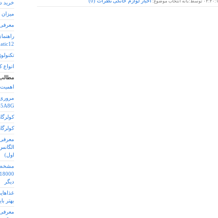
اخبار لوازم خانگی
نظرات (
0
)
۰۲:۲۰:
توسط:بانه انتخاب موضوع:
خرید د
میزان 
معرفی 
راهنما
atic12
تکنولوژ
انواع 
مطالب
اهمیت 
مروری 
65A8G (بخش او
کولرگازی 24000
کولرگازی 000
معرفی
اول)
مشخصات
دیگر
غذاهای
بهتر با
معرفی 