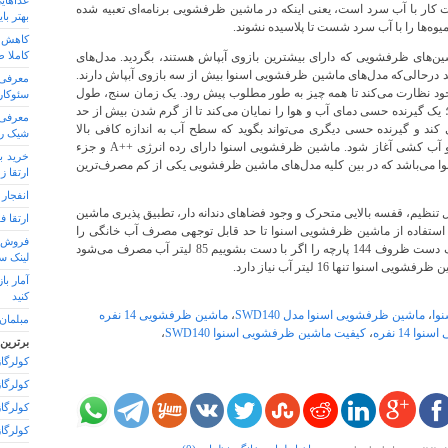
غذاهای
یت کار با آب سرد است، یعنی اینکه در ماشین ظرفشویی برنامه‌ای تعبیه شده
بهتر با
میوه‌ها را با آب سرد شست تا پلاسیده نشوند.
کاملا ط
شین‌های ظرفشویی که دارای بیشترین بازوی آبپاش هستند، بگردید. مدل‌های
د درحالی‌که مدل‌های ماشین ظرفشویی اسنوا بیش از سه بازوی آبپاش دارند.
ود نظارت می‌کند تا همه چیز به طور مطلوب پیش رود. یک زمان سنج، طول
سئوکار
یک گیرنده حسی دمای آب و هوا را نمایان می‌کند تا از گرم شدن بیش از حد
معرفی 
ند و گیرنده حسی دیگری می‌تواند بگوید که سطح آب به اندازه کافی بالا
شیک ر
هست تا مرحله شست و شو و آب کشی آغاز شود. ماشین ظرفشویی اسنوا دارای رده انرژی ++A و جزء
 می‌باشد که در بین کلیه مدل‌های ماشین ظرفشویی یکی از کم مصرف‌ترین
ارتقا ز
انفجار ctr سایت در گوگل
ل تنظیم، قفسه بالایی متحرک و وجود فضاهای دندانه دار، تطبیق پذیری ماشین
ارتقا ف
استفاده از ماشین ظرفشویی اسنوا تا حد قابل توجهی مصرف آب خانگی را
فروش 
کاهش می‌دهد، به طوری که یک دست ظروف 144 پارچه را اگر با دست بشوییم 85 لیتر آب مصرف می‌شود
لینک س
سنوا تنها 16 لیتر آب نیاز دارد.
آمار ب
کنید
وا
،
ماشین ظرفشویی اسنوا مدل SWD140
،
ماشین ظرفشویی 14 نفره
مبلمان 
14 نفره
،
کیفیت ماشین ظرفشویی اسنوا SWD140
،
برترین
کولرگازی 24000
کولرگازی 2000
کولرگازی 000
کولرگازی 4000