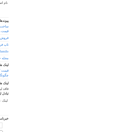
نام اص
پیوندها
ساخت 
قیمت ر
فروش تا
تاپ فر
familo
مجله خ
لینک ها
چگونگی
لینک ها
فاقد لی
تبادل ل
لینک :
خبرنام