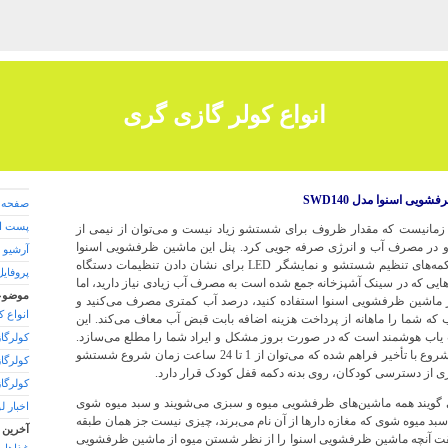
انواع کولر گازی گری
یی اسنوا مدل SWD140
صفحه 
پست ال
 زمانیست که مقدار ظروف برای شستشو زیاد نیست و می‌توان از نیمی از
 در مصرف آب و انرژی صرفه جویی کرد. پنل این ماشین ظرفشویی اسنوا
آرشیو 
جلوی آن قرار دارد و شامل دکمه‌های تنظیم شستشو و نمایشگر LED برای نشان دادن تنظیمات دستگاه
پروفایل
 که در سینک آشپزخانه جمع شده است به مصرف آب زیادی نیاز دارید، اما
موضوع
اشین ظرفشویی اسنوا استفاده کنید، درصد آب کمتری مصرف می‌کنید و
انواع 
 که شما را ماهانه از پرداخت هزینه اضافه بابت قبض آب معاف می‌کند. این
ب هوشمند است که در صورت بروز مشکل و ایراد شما را مطلع می‌سازد.
کولرگا
همچنین کنترل هوشمند جهت شروع با تأخیر فراهم شده که می‌توان از 1 تا 24 ساعت زمان شروع شستشو
کولرگا
یری از دسترسی کودکان، روی بدنه دکمه قفل کودک قرار دارد.
کولرگا
می گویند همه ماشین‌های ظرفشویی میوه و سبزی می‌شویند و سبد میوه شوی
اخبار ل
 سبد میوه شوی که مغازه دارها از آن نام می‌برند، چیزی نیست جز همان طبقه
آخرین 
 آنچه ماشین ظرفشویی اسنوا را از نظر شستن میوه از ماشین ظرفشویی