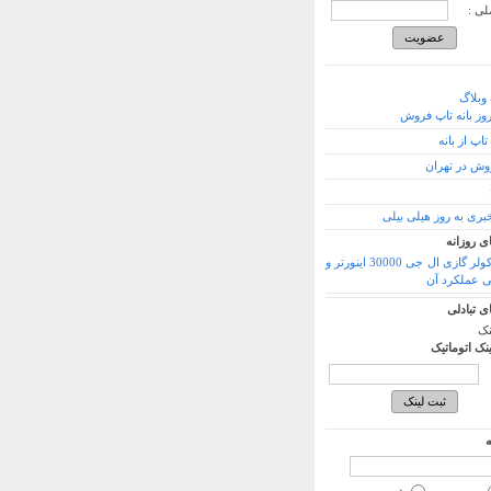
لی :
وبلاگ
وز بانه تاپ فروش
پ از بانه
وش در تهران
بری به روز هیلی بیلی
ی روزانه
قیمت کولر گازی ال جی 30000 اینورتر و
 عملکرد آن
ی تبادلی
نک
ینک اتوماتیک
ه