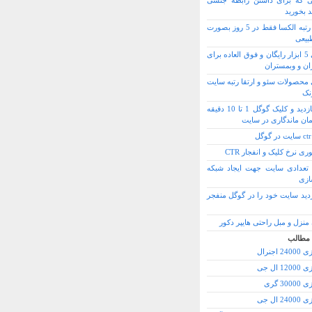
ی که برای داشتن رابطه جنسی
ید بخورید
کاهش رتبه الکسا فقط در 5 روز بصورت
بیعی
معرفی 5 ابزار رایگان و فوق العاده برای
ان و وبمستران
محصولات سئو و ارتقا رتبه سایت
نک
خرید بازدید و کلیک گوگل 1 تا 10 دقیقه
مان ماندگاری در سایت
وری نرخ کلیک و انفجار CTR
تعدادی سایت جهت ایجاد شبکه
ازی
ازدید سایت خود را در گوگل منفجر
منزل و مبل راحتی هایپر دکور
 مطالب
 اجنرال
1 ال جی
30 گری
2 ال جی