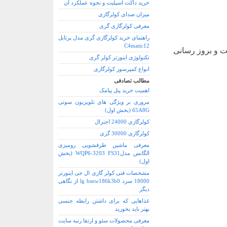
خرید داکت اسپلیت و نحوه عملکرد آن
میزان صدای کولرگازی
معرفی کولرگازی گری
راهنمای خرید کولرگازی گری مدل پرتابل
C4matic12
ت و بروز رسانی
تکنولوژی اینورتر کولر گری
انواع کمپرسور کولرگازی
مطالب تصادفی
اهمیت خرید پنل پیامک
مروری بر ویژگی های تلویزیون سونی
65A8G (بخش اول)
کولرگازی 24000 اجنرال
کولرگازی 30000 گری
معرفی ماشین ظرفشویی رومیزی
الگانس مدلWQP6-3203 FS31 (بخش
اول)
مشخصات فنی کولر گازی ال جی اینورتر
18000 سرد lg bsnw186k3b0 از نگاهی
دیگر
غذاهایی که برای داشتن رابطه جنسی
بهتر باید بخورید
معرفی محصولات سئو و ارتقا رتبه سایت