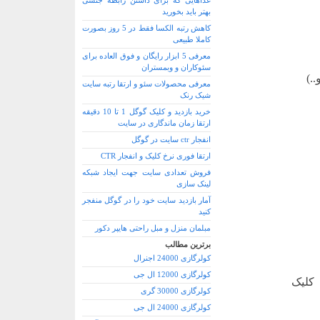
غذاهایی که برای داشتن رابطه جنسی
بهتر باید بخورید
کاهش رتبه الکسا فقط در 5 روز بصورت
کاملا طبیعی
معرفی 5 ابزار رایگان و فوق العاده برای
سئوکاران و وبمستران
.)
معرفی محصولات سئو و ارتقا رتبه سایت
شیک رنک
خرید بازدید و کلیک گوگل 1 تا 10 دقیقه
ارتقا زمان ماندگاری در سایت
انفجار ctr سایت در گوگل
ارتقا فوری نرخ کلیک و انفجار CTR
فروش تعدادی سایت جهت ایجاد شبکه
لینک سازی
آمار بازدید سایت خود را در گوگل منفجر
کنید
مبلمان منزل و مبل راحتی هایپر دکور
برترین مطالب
کولرگازی 24000 اجنرال
کولرگازی 12000 ال جی
 کلیک
کولرگازی 30000 گری
کولرگازی 24000 ال جی