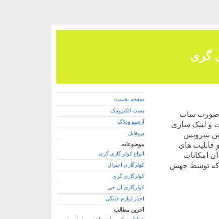
ی گری
صفحه نخست
پست الکترونیک
ه صورت ساب
آرشیو وبلاگ
ات و لینک سازی
پروفایل
 این سرویس
 قابلیت های
موضوعات
انواع کولر گازی گری
آن امکانات
 که توسط جهش
کولرگازی اجنرال
کولرگازی گری
کولرگازی ال جی
اخبار لوازم خانگی
آخرین مطالب